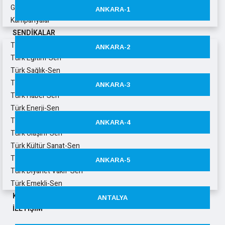
Genel Haberler
ANKARA-1
Kampanyalar
SENDIKALAR
Türkiye Kamu-Sen
ANKARA-2
Türk Eğitim-Sen
Türk Sağlık-Sen
Türk Büro-Sen
ANKARA-3
Türk Haber Sen
Türk Enerji-Sen
Türk Yerel Hizmet-Sen
ANKARA-4
Türk Ulaşım-Sen
Türk Kültür Sanat-Sen
Türk Tarım Orman-Sen
ANKARA-5
Türk Diyanet Vakıf-Sen
Türk Emekli-Sen
KVKK
ANTALYA
İLETIŞIM