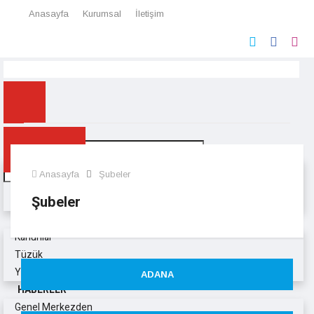
Anasayfa
Kurumsal
İletişim
ANASAYFA
✕
KURUMSAL
ARA
Tarihçe
Anasayfa
Şubeler
Yönetim Kurulu
Şubeler
Şubeler
MEVZUAT
Kanunlar
Tüzük
Yönetmelikler
ADANA
HABERLER
Genel Merkezden