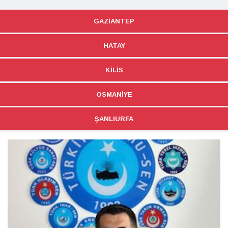
GAZIANTEP
HATAY
KILIS
OSMANIYE
ŞANLIURFA